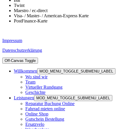
Bar
Twint
Maestro / ec-direct
Visa- / Master- / American-Express Karte
PostFinance-Karte
Impressum
Datenschutzerklärung
Off-Canvas Toggle
Willkommen
MOD_MENU_TOGGLE_SUBMENU_LABEL
Wo sind wir
Team
Virtueller Rundgang
Geschichte
Leistungen
MOD_MENU_TOGGLE_SUBMENU_LABEL
Reparatur Buchung Online
Fahrrad mieten online
Online Shop
Gutschein Bestellung
Ersatzvelo